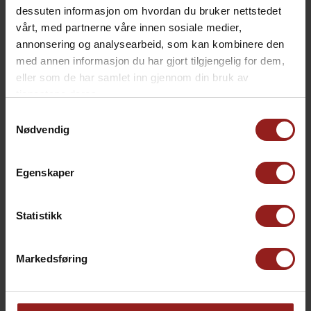
dessuten informasjon om hvordan du bruker nettstedet
beste på jobb.
vårt, med partnerne våre innen sosiale medier,
annonsering og analysearbeid, som kan kombinere den
Kultur:
Gaver kan brukes til å
med annen informasjon du har gjort tilgjengelig for dem,
fremme bedriftens kultur og verdier.
eller som de har samlet inn gjennom din bruk av
tjenestene deres.
Har bedriften f.eks. en grønn profil
Samtykkevalg
kan gaven gjenspeile dette ved å
Nødvendig
velge gaver som er bærekraftig
Egenskaper
produsert med miljøvennlige
materialer.
Statistikk
Motivasjon:
Å motta en (uventet)
gave fra arbeidsgiver kan motivere
Markedsføring
og oppmuntre de ansatte til å yte
sitt beste. Hva med å gjøre gaven