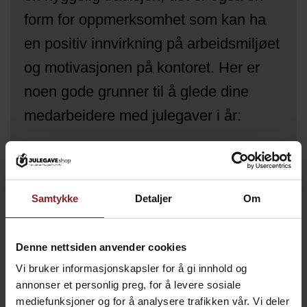
form for oppmerksomhet som kan ha
en positiv innvirkning på arbeidsmiljøet
og motivasjonen på kontoret. Her er
noen gode grunner til å glede dine
medarbeidere med julegaver i år:
Takknemlighet:
Julegaver er en
flott måte å vise takknemlighet for
Samtykke
Detaljer
Om
arbeidet som de ansatte har lagt
ned i løpet av året. Det viser at
Denne nettsiden anvender cookies
innsatsen deres blir verdsatt og
Vi bruker informasjonskapsler for å gi innhold og
anerkjent, og kan bidra til å øke
annonser et personlig preg, for å levere sosiale
motivasjonen deres til å yte sitt
mediefunksjoner og for å analysere trafikken vår. Vi deler