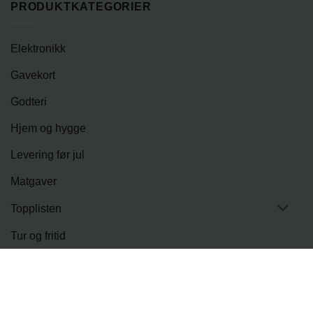
PRODUKTKATEGORIER
Elektronikk
Gavekort
Godteri
Hjem og hygge
Levering før jul
Matgaver
Topplisten
Tur og fritid
PRODUKTER
LEVERINGSMULIGHETER
BLOGG
OM OSS
KONTAKT