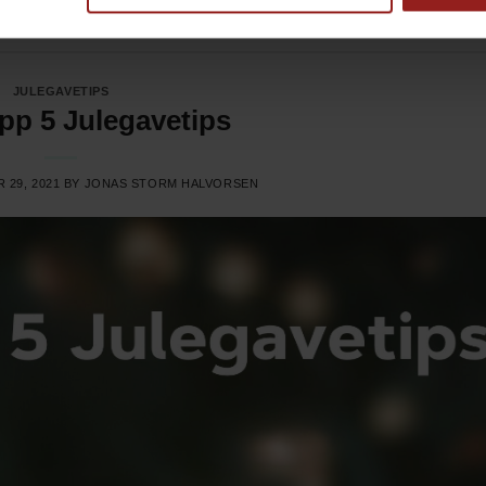
JULEGAVETIPS
pp 5 Julegavetips
 29, 2021
BY
JONAS STORM HALVORSEN