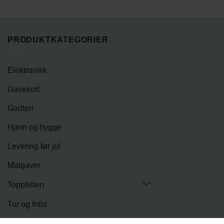
PRODUKTKATEGORIER
Elektronikk
Gavekort
Godteri
Hjem og hygge
Levering før jul
Matgaver
Topplisten
Tur og fritid