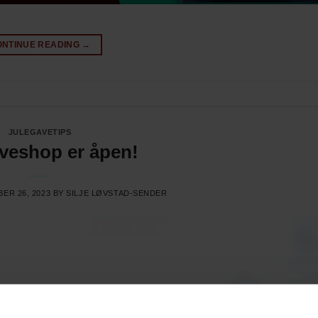
ONTINUE READING
→
JULEGAVETIPS
veshop er åpen!
ER 26, 2023
BY
SILJE LØVSTAD-SENDER