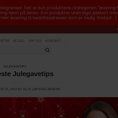
r begrenset. Det er kun produktene i kategorien "levering f
ing hjem på døren. Kun produkter uten logo, julekort med
let levering til bedriftsadresser som er mulig. God jul! : )
HETER
BLOGG
OM OSS
KONTAKT
JULEGAVETIPS
ste Julegavetips
R 25, 2023
BY
SILJE LØVSTAD-SENDER