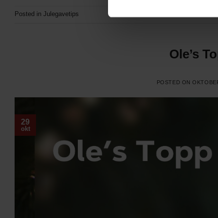
Posted in
Julegavetips
Ole’s To
POSTED ON
OKTOBER
29
okt