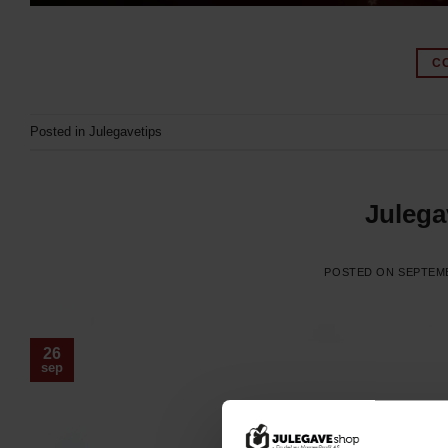
C
Posted in
Julegavetips
Julega
POSTED ON
SEPTEMB
26
sep