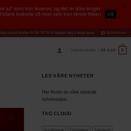
X
ør jul" som kan leveres, og det er ikke lenger
 blank bakside så man selv kan skrive hilsen
OK
Nyhetsbrev
Ring oss på telefon 64 95 78 70! Vi hjelper deg å velge gave.
0
HANDLEKURV /
KR
0,00
LES VÅRE NYHETER
Her finner du våre seneste
nyhetssaker.
TAG CLOUD
Ansattgaver
Firmagaver
Julegaver