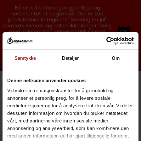
X
Nå er det bare dager igjen til jul, og
sortimentet er begrenset. Det er kun
produktene i kategorien "levering før jul"
som kan leveres, og det er ikke lenger mulig
med logomerking, gaveinnpakking eller
OK
levering hjem på døren. Kun produkter uten
logo, julekort med blank bakside så man
selv kan skrive hilsen og samlet levering til
bedriftsadresser som er mulig. God jul! : )
Samtykke
Detaljer
Om
Skip
BEST PÅ JULEGAVER TIL NÆRINGSLIVET!
to
Denne nettsiden anvender cookies
content
0
Vi bruker informasjonskapsler for å gi innhold og
annonser et personlig preg, for å levere sosiale
mediefunksjoner og for å analysere trafikken vår. Vi deler
dessuten informasjon om hvordan du bruker nettstedet
Glemt passordet ditt? Fyll inn ditt brukernavn eller e-
vårt, med partnerne våre innen sosiale medier,
postadresse. Du vil motta en lenke for å opprette et nytt
annonsering og analysearbeid, som kan kombinere den
passord via e-post.
med annen informasjon du har gjort tilgjengelig for dem,