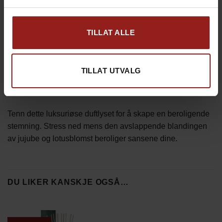
Rituals The Ritual of Jing Duftlys antall
LEGG I HANDLEKURV
TILLAT ALLE
TILLAT UTVALG
BESKRIVELSE
Tenn dette luksuriøse duftlyset for å skape en beroligende
stemning. Stress ned mens den avslappende blandingen
av jujube og lotusblomst beroliger sansene dine.
DU LIKER KANSKJE OGSÅ…