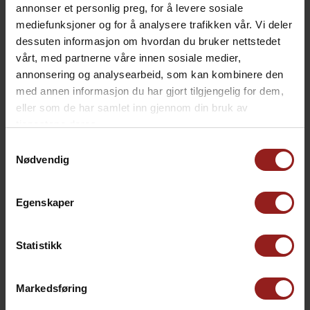
annonser et personlig preg, for å levere sosiale
mediefunksjoner og for å analysere trafikken vår. Vi deler
dessuten informasjon om hvordan du bruker nettstedet
vårt, med partnerne våre innen sosiale medier,
annonsering og analysearbeid, som kan kombinere den
med annen informasjon du har gjort tilgjengelig for dem,
eller som de har samlet inn gjennom din bruk av
tjenestene deres.
Samtykkevalg
kr
Julekort D
+
15,00
Nødvendig
Egenskaper
Statistikk
kr
Produkt total
2.748,00
kr
Tillegg total
0,00
Markedsføring
kr
Totalsum
2.748,00