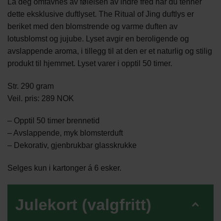
La deg omfavnes av følelsen av indre fred når du tenner
dette eksklusive duftlyset. The Ritual of Jing duftlys er
beriket med den blomstrende og varme duften av
lotusblomst og jujube. Lyset avgir en beroligende og
avslappende aroma, i tillegg til at den er et naturlig og stilig
produkt til hjemmet. Lyset varer i opptil 50 timer.
Str. 290 gram
Veil. pris: 289 NOK
– Opptil 50 timer brennetid
– Avslappende, myk blomsterduft
– Dekorativ, gjenbrukbar glasskrukke
Selges kun i kartonger á 6 esker.
Julekort (valgfritt)