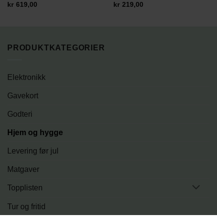
kr
219,00
kr
619,00
PRODUKTKATEGORIER
Elektronikk
Gavekort
Godteri
Hjem og hygge
Levering før jul
Matgaver
Topplisten
Tur og fritid