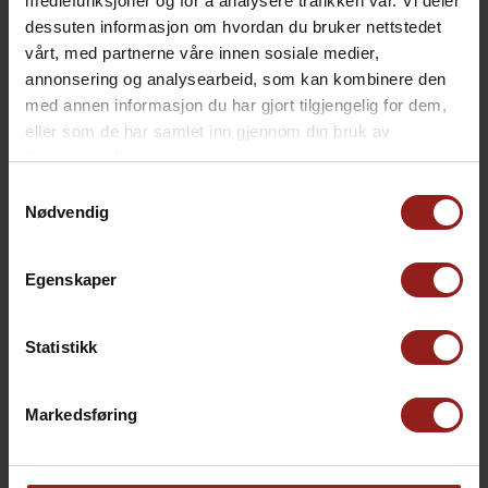
mediefunksjoner og for å analysere trafikken vår. Vi deler
dessuten informasjon om hvordan du bruker nettstedet
vårt, med partnerne våre innen sosiale medier,
annonsering og analysearbeid, som kan kombinere den
med annen informasjon du har gjort tilgjengelig for dem,
eller som de har samlet inn gjennom din bruk av
tjenestene deres.
Samtykkevalg
Nødvendig
Egenskaper
Statistikk
1000+
600-999
Leatherman
Leatherman Rev
Wingman Multi-Tool
Multi-Tool m/14
Markedsføring
m/ 14 verktøy
verktøy
kr
1.120,00
kr
800,00