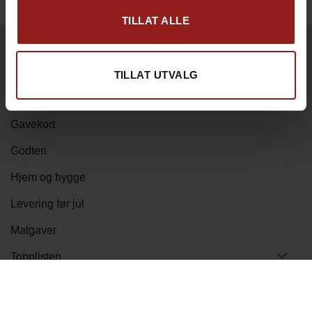
TILLAT ALLE
PRODUKTKATEGORIER
TILLAT UTVALG
Elektronikk
Gavekort
Godteri
Hjem og hygge
Levering før jul
Matgaver
Topplisten
Tur og fritid