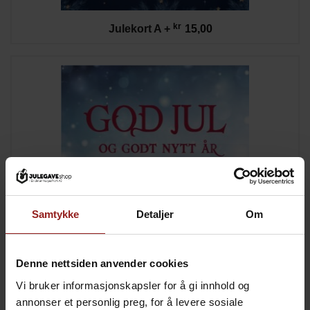
kr
Julekort A
+
15,00
Samtykke
Detaljer
Om
Denne nettsiden anvender cookies
kr
Julekort B
+
15,00
Vi bruker informasjonskapsler for å gi innhold og
annonser et personlig preg, for å levere sosiale