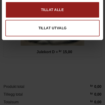
TILLAT ALLE
TILLAT UTVALG
kr
Julekort D
+
15,00
kr
Produkt total
0,00
kr
Tillegg total
0,00
kr
Totalsum
0,00