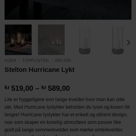
HJEM
/
TOPPLISTEN
/
400-599
Stelton Hurricane Lykt
Prisområde:
519,00
–
589,00
kr
kr
kr519,00
Lite er hyggeligere enn lange kvelder hvor man kan sitte
til
ute. Med Hurricane lyslykter beholder du lyset og kosen litt
kr589,00
lengre! Hurricane lyslykter har et enkelt og stilrent design,
noe som skaper en koselig atmosfære som passer like
godt på lange sommerkvelder som mørke vinterkvelder.