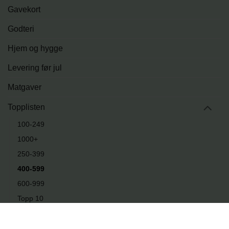
Gavekort
Godteri
Hjem og hygge
Levering før jul
Matgaver
Topplisten
100-249
1000+
250-399
400-599
600-999
Topp 10
Tur og fritid