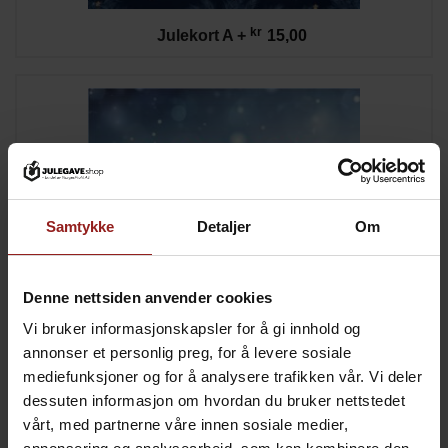
kr
Julekort A
+
15,00
Samtykke
Detaljer
Om
Denne nettsiden anvender cookies
Vi bruker informasjonskapsler for å gi innhold og
annonser et personlig preg, for å levere sosiale
mediefunksjoner og for å analysere trafikken vår. Vi deler
kr
Julekort B
+
15,00
dessuten informasjon om hvordan du bruker nettstedet
vårt, med partnerne våre innen sosiale medier,