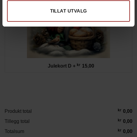
TILLAT UTVALG
kr
Julekort D
+
15,00
kr
Produkt total
0,00
kr
Tillegg total
0,00
kr
Totalsum
0,00