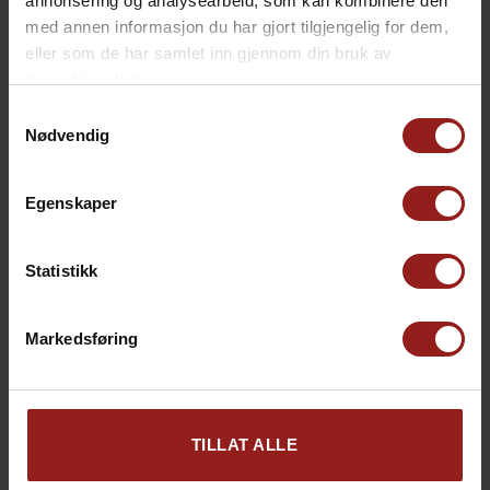
annonsering og analysearbeid, som kan kombinere den
med annen informasjon du har gjort tilgjengelig for dem,
eller som de har samlet inn gjennom din bruk av
tjenestene deres.
Samtykkevalg
Nødvendig
Egenskaper
Statistikk
kr
Julekort C
+
15,00
Markedsføring
TILLAT ALLE