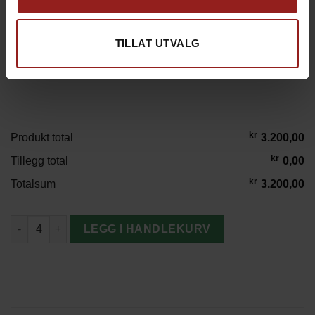
kr
Julekort D
+
15,00
TILLAT UTVALG
kr
Produkt total
3.200,00
kr
Tillegg total
0,00
kr
Totalsum
3.200,00
Leatherman Rev Multi-Tool m/14 verktøy antall
LEGG I HANDLEKURV