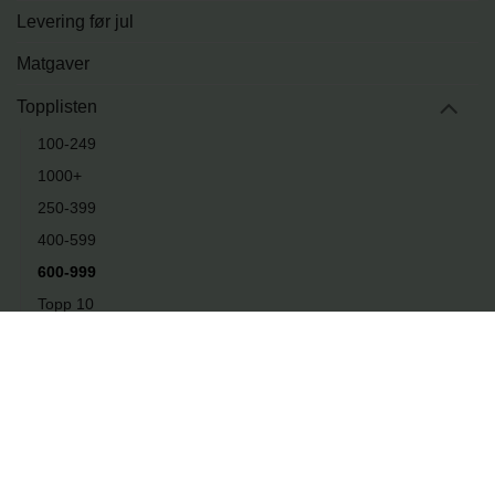
Levering før jul
Matgaver
Topplisten
100-249
1000+
250-399
400-599
600-999
Topp 10
Tur og fritid
PRODUKTER
LEVERINGSMULIGHETER
BLOGG
OM OSS
KONTAKT
Copyright 2026 ©
Julegaveshop.no - en del av NorgesProfil