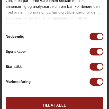
vårt, med partnerne våre innen sosiale medier,
annonsering og analysearbeid, som kan kombinere den
med annen informasjon du har gjort tilgjengelig for dem,
eller som de har samlet inn gjennom din bruk av
tjenestene deres.
Samtykkevalg
kr
Julekort C
+
15,00
Nødvendig
Egenskaper
Statistikk
Markedsføring
TILLAT ALLE