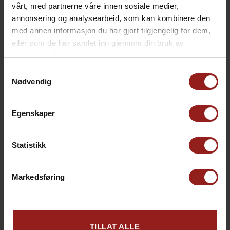
vårt, med partnerne våre innen sosiale medier,
annonsering og analysearbeid, som kan kombinere den
med annen informasjon du har gjort tilgjengelig for dem,
eller som de har samlet inn gjennom din bruk av
tjenestene deres.
Samtykkevalg
Nødvendig
Egenskaper
Statistikk
kr
Julekort D
+
15,00
Markedsføring
kr
Produkt total
15,00
TILLAT ALLE