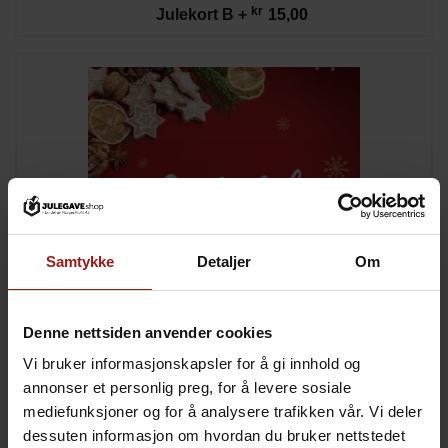
kr
Julekort B
+
15,00
Samtykke
Detaljer
Om
Denne nettsiden anvender cookies
Vi bruker informasjonskapsler for å gi innhold og
kr
Julekort C
+
15,00
annonser et personlig preg, for å levere sosiale
mediefunksjoner og for å analysere trafikken vår. Vi deler
dessuten informasjon om hvordan du bruker nettstedet