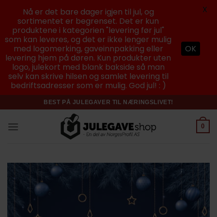
X
Nå er det bare dager igjen til jul, og
sortimentet er begrenset. Det er kun
produktene i kategorien "levering før jul"
som kan leveres, og det er ikke lenger mulig
med logomerking, gaveinnpakking eller
OK
levering hjem på døren. Kun produkter uten
logo, julekort med blank bakside så man
selv kan skrive hilsen og samlet levering til
bedriftsadresser som er mulig. God jul! : )
Skip
BEST PÅ JULEGAVER TIL NÆRINGSLIVET!
to
content
0