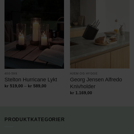
HJEM OG HYGGE
400-599
Georg Jensen Alfredo
Stelton Hurricane Lykt
Knivholder
Prisområde:
kr
519,00
–
kr
589,00
kr519,00
kr
1.169,00
til
kr589,00
PRODUKTKATEGORIER