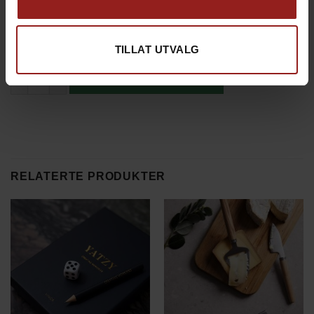
kr
Tillegg total
0,00
kr
Totalsum
15,00
TILLAT UTVALG
Julekort A antall
LEGG I HANDLEKURV
RELATERTE PRODUKTER