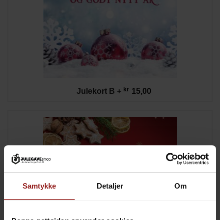
kr
Julekort B
+
15,00
Samtykke
Detaljer
Om