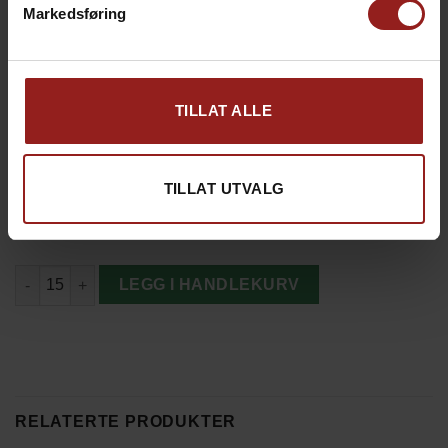
kr
Julekort D
+
15,00
Markedsføring
TILLAT ALLE
kr
Produkt total
2.835,00
kr
Tillegg total
0,00
TILLAT UTVALG
kr
Totalsum
2.835,00
Cemo Gourmet Jul I Koppen antall
LEGG I HANDLEKURV
RELATERTE PRODUKTER