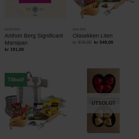
GODTERI
400-599
Anthon Berg Significant
Olasekken Liten
Marsipan
Opprinnelig
Nåværende
kr
979,00
kr
549,00
pris
pris
kr
191,00
var:
er:
kr979,00.
kr549,00.
Tilbud!
UTSOLGT