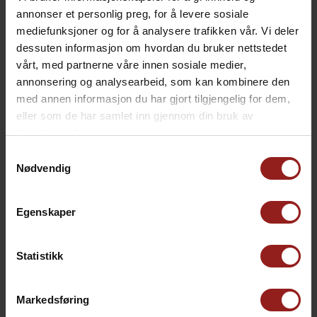
annonser et personlig preg, for å levere sosiale
mediefunksjoner og for å analysere trafikken vår. Vi deler
dessuten informasjon om hvordan du bruker nettstedet
kr
Julekort C
+
15,00
vårt, med partnerne våre innen sosiale medier,
annonsering og analysearbeid, som kan kombinere den
med annen informasjon du har gjort tilgjengelig for dem,
eller som de har samlet inn gjennom din bruk av
tjenestene deres.
Samtykkevalg
Nødvendig
Egenskaper
Statistikk
Markedsføring
kr
Julekort D
+
15,00