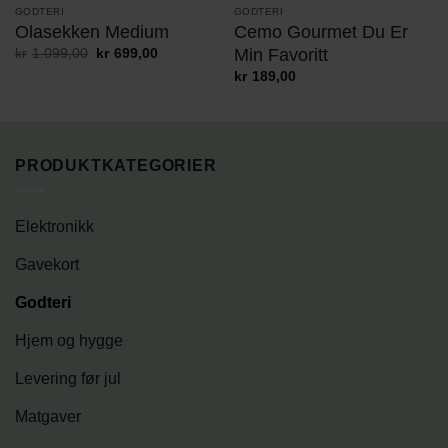
GODTERI
GODTERI
Olasekken Medium
Cemo Gourmet Du Er
Min Favoritt
Opprinnelig
Nåværende
kr
1.099,00
kr
699,00
pris
pris
kr
189,00
var:
er:
kr1.099,00.
kr699,00.
PRODUKTKATEGORIER
Elektronikk
Gavekort
Godteri
Hjem og hygge
Levering før jul
Matgaver