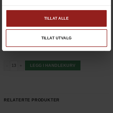
TILLAT ALLE
kr
Produkt total
2.600,00
TILLAT UTVALG
kr
Tillegg total
0,00
kr
Totalsum
2.600,00
Julenissens Favoritter – Liten antall
LEGG I HANDLEKURV
RELATERTE PRODUKTER