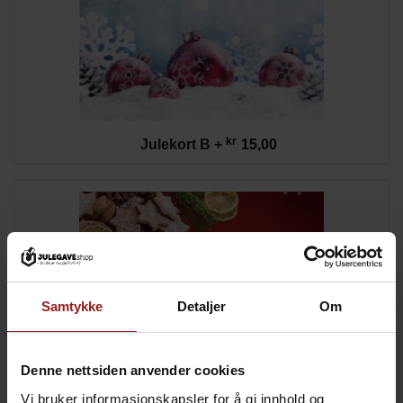
kr
Julekort B
+
15,00
Samtykke
Detaljer
Om
Denne nettsiden anvender cookies
Vi bruker informasjonskapsler for å gi innhold og