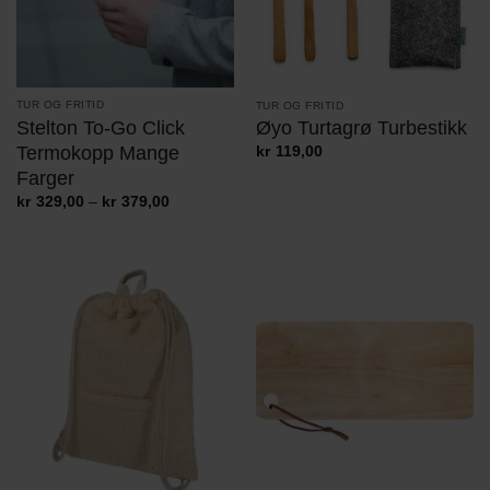
TUR OG FRITID
TUR OG FRITID
Stelton To-Go Click
Øyo Turtagrø Turbestikk
Termokopp Mange
kr
119,00
Farger
Prisområde:
kr
329,00
–
kr
379,00
kr329,00
til
kr379,00