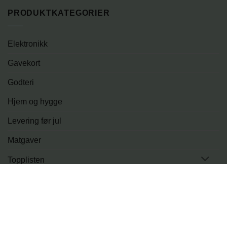
PRODUKTKATEGORIER
Elektronikk
Gavekort
Godteri
Hjem og hygge
Levering før jul
Matgaver
Topplisten
Tur og fritid
PRODUKTER
LEVERINGSMULIGHETER
BLOGG
OM OSS
KONTAKT