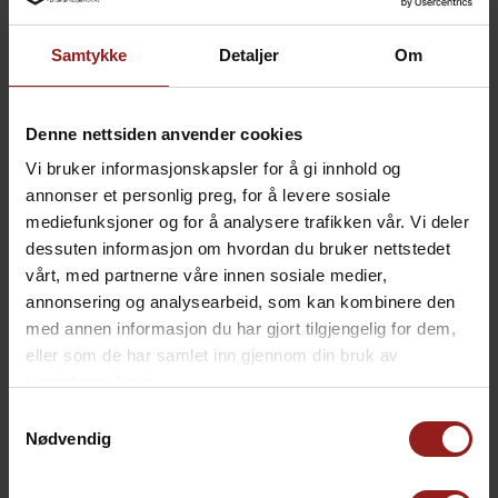
kr
Julekort B
+
15,00
Samtykke
Detaljer
Om
Denne nettsiden anvender cookies
Vi bruker informasjonskapsler for å gi innhold og
annonser et personlig preg, for å levere sosiale
mediefunksjoner og for å analysere trafikken vår. Vi deler
dessuten informasjon om hvordan du bruker nettstedet
vårt, med partnerne våre innen sosiale medier,
annonsering og analysearbeid, som kan kombinere den
med annen informasjon du har gjort tilgjengelig for dem,
eller som de har samlet inn gjennom din bruk av
tjenestene deres.
kr
Julekort C
+
15,00
Samtykkevalg
Nødvendig