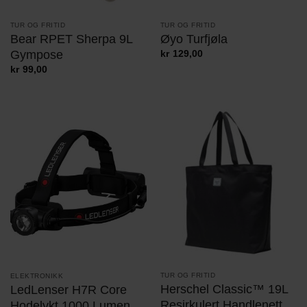
TUR OG FRITID
TUR OG FRITID
Bear RPET Sherpa 9L
Øyo Turfjøla
Gympose
kr
129,00
kr
99,00
TUR OG FRITID
ELEKTRONIKK
Herschel Classic™ 19L
LedLenser H7R Core
Resirkulert Handlenett
Hodelykt 1000 Lumen