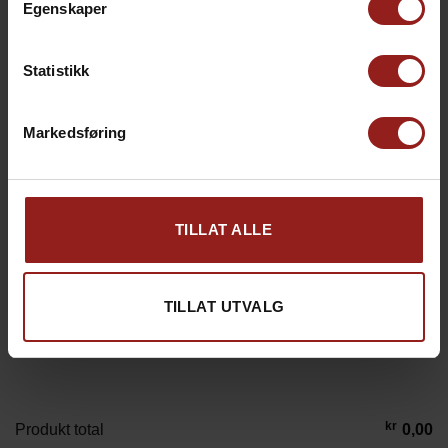
Egenskaper
Statistikk
Markedsføring
TILLAT ALLE
kr
Julekort D
+
15,00
TILLAT UTVALG
kr
Produkt total
0,00