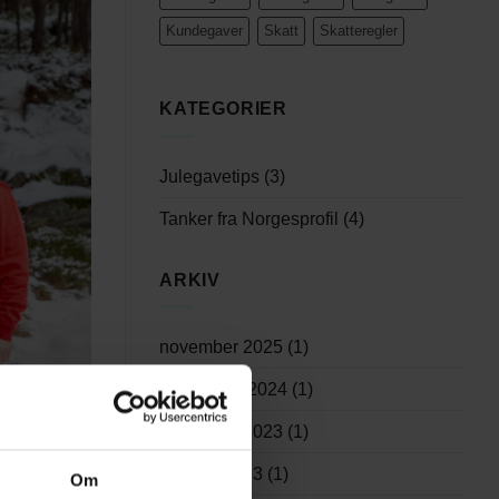
Kundegaver
Skatt
Skatteregler
KATEGORIER
Julegavetips
(3)
Tanker fra Norgesprofil
(4)
ARKIV
november 2025
(1)
september 2024
(1)
desember 2023
(1)
oktober 2023
(1)
Om