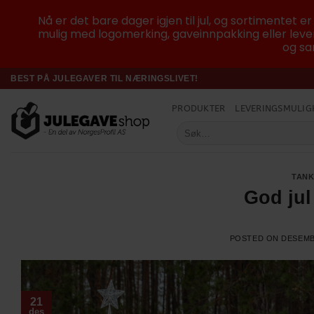
Nå er det bare dager igjen til jul, og sortimentet e
mulig med logomerking, gaveinnpakking eller lever
og sam
Skip
BEST PÅ JULEGAVER TIL NÆRINGSLIVET!
to
PRODUKTER
LEVERINGSMULIG
content
Søk
etter:
TANK
God jul
POSTED ON
DESEMB
21
des