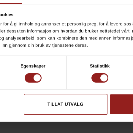
ookies
 for å gi innhold og annonser et personlig preg, for å levere sos
deler dessuten informasjon om hvordan du bruker nettstedet vårt,
og analysearbeid, som kan kombinere den med annen informasjon d
ntastiske kunder for et godt samarbeid i året som gikk.
 inn gjennom din bruk av tjenestene deres.
ar mange spennende planer for det nye året som vi ser frem ti
Egenskaper
Statistikk
i Team Norgesprofil!
jen 2. januar 2024
.
TILLAT UTVALG