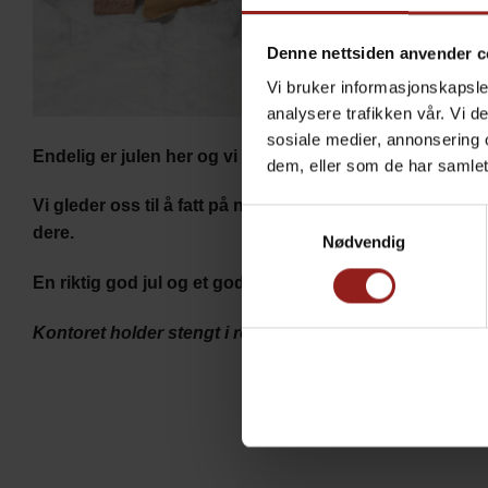
Denne nettsiden anvender c
Vi bruker informasjonskapsler
analysere trafikken vår. Vi 
sosiale medier, annonsering 
Endelig er julen her og vi det er på tide å takke våre fa
dem, eller som de har samlet
Vi gleder oss til å fatt på nye utfordringer i 2024 og h
Samtykkevalg
dere.
Nødvendig
En riktig god jul og et godt nytt år ønskes fra alle oss 
Kontoret holder stengt i romjulen, men vi er på plass ig