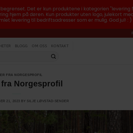
r begrenset. Det er kun produktene i kategorien "levering f
ing hjem på døren. Kun produkter uten logo, julekort med
let levering til bedriftsadresser som er mulig. God jul! : )
HETER
BLOGG
OM OSS
KONTAKT
ER FRA NORGESPROFIL
 fra Norgesprofil
ER 21, 2023
BY
SILJE LØVSTAD-SENDER