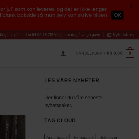
X
ør jul" som kan leveres, og det er ikke lenger
 blank bakside så man selv kan skrive hilsen
OK
Nyhetsbrev
Ring oss på telefon 64 95 78 70! Vi hjelper deg å velge gave.
0
HANDLEKURV /
KR
0,00
LES VÅRE NYHETER
Her finner du våre seneste
nyhetssaker.
TAG CLOUD
Ansattgaver
Firmagaver
Julegaver