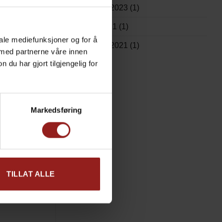
september 2023
(1)
oktober 2021
(1)
iale mediefunksjoner og for å
september 2021
(1)
 med partnerne våre innen
u har gjort tilgjengelig for
l å dele med
Markedsføring
TILLAT ALLE