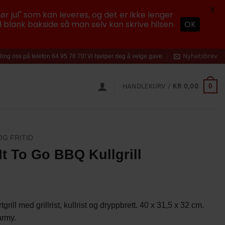
X
ør jul" som kan leveres, og det er ikke lenger
 blank bakside så man selv kan skrive hilsen
OK
Nyhetsbrev
Ring oss på telefon 64 95 78 70! Vi hjelper deg å velge gave.
0
HANDLEKURV /
KR
0,00
OG FRITID
It To Go BBQ Kullgrill
tgrill med grillrist, kullrist og dryppbrett. 40 x 31,5 x 32 cm.
 army.