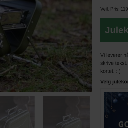
Veil. Pris: 1
Julek
Vi leverer n
skrive tekst.
kortet. : )
Velg juleko