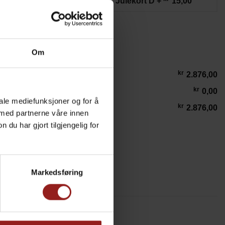
ort C
+
15,00
Julekort D
+
15,00
Om
kr
2.876,00
kr
0,00
iale mediefunksjoner og for å
kr
2.876,00
 med partnerne våre innen
u har gjort tilgjengelig for
o BBQ Kullgrill antall
LEGG I HANDLEKURV
Markedsføring