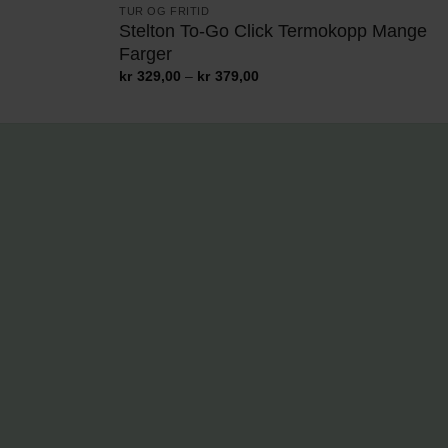
TUR OG FRITID
Stelton To-Go Click Termokopp Mange
Farger
Prisområde:
kr
329,00
–
kr
379,00
kr329,00
til
kr379,00