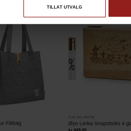
TILLAT UTVALG
TUR OG FRITID
r Filtbag
Øyo Lerka Snapsboks 4 gl
kr
449,00