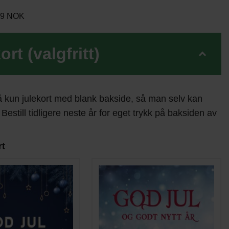
199 NOK
ort (valgfritt)
å kun julekort med blank bakside, så man selv kan
 Bestill tidligere neste år for eget trykk på baksiden av
rt