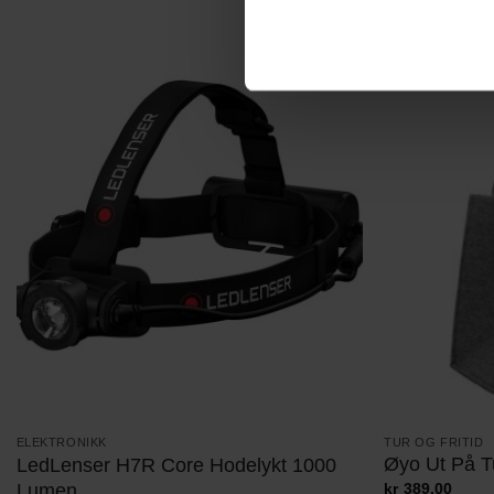
TUR OG FRITID
ELEKTRONIKK
Øyo Ut På Tu
LedLenser H7R Core Hodelykt 1000
Lumen
kr
389,00