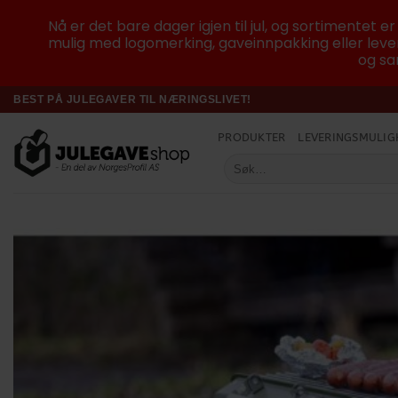
Nå er det bare dager igjen til jul, og sortimentet e
mulig med logomerking, gaveinnpakking eller lever
og sam
Skip
BEST PÅ JULEGAVER TIL NÆRINGSLIVET!
to
PRODUKTER
LEVERINGSMULIG
content
Søk
etter: