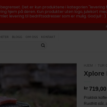
r begrenset. Det er kun produktene i kategorien "levering f
ing hjem på døren. Kun produkter uten logo, julekort med
let levering til bedriftsadresser som er mulig. God jul! : )
HETER
BLOGG
OM OSS
KONTAKT
HJEM
/
TUR 
Xplore 
719,00
kr
Praktisk koffer
Rustfritt stål,