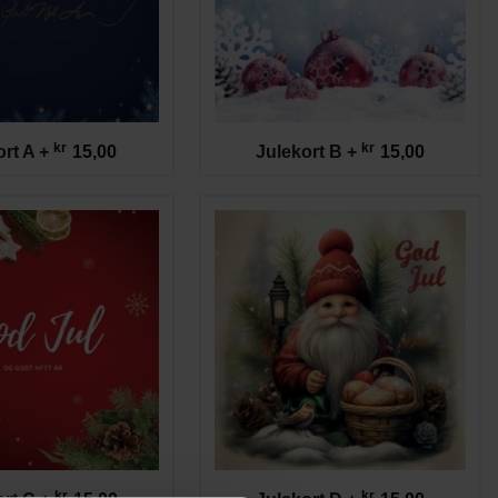
kr
kr
ort A
+
15,00
Julekort B
+
15,00
kr
kr