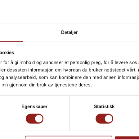
Julek
Detaljer
Produkt total
ookies
Tillegg total
 for å gi innhold og annonser et personlig preg, for å levere sos
Totalsum
deler dessuten informasjon om hvordan du bruker nettstedet vårt,
og analysearbeid, som kan kombinere den med annen informasjon d
Xplore It To G
 inn gjennom din bruk av tjenestene deres.
Egenskaper
Statistikk