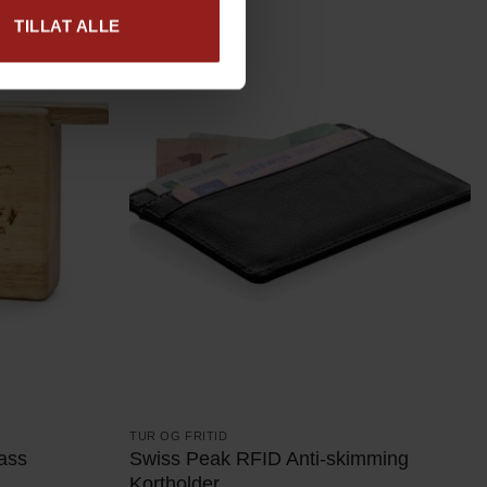
TILLAT ALLE
TUR OG FRITID
Swiss Peak RFID Anti-skimming
ass
Kortholder