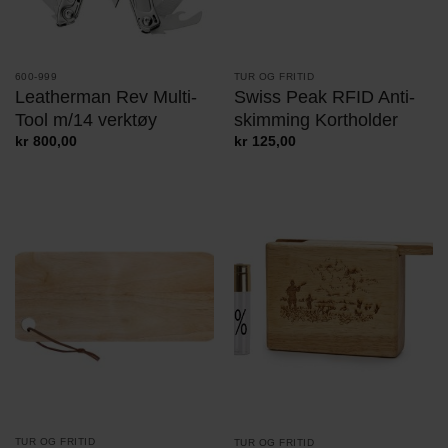
TUR OG FRITID
600-999
Swiss Peak RFID Anti-
Leatherman Rev Multi-
skimming Kortholder
Tool m/14 verktøy
kr
125,00
kr
800,00
TUR OG FRITID
TUR OG FRITID