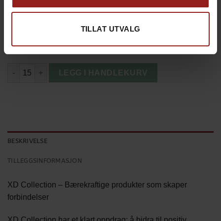
kr
Produkt total
0,00
kr
Tillegg total
0,00
TILLAT UTVALG
kr
Totalsum
0,00
XD Collection Renew AWARE™ RPET Lunsjkjølebag antall
LEGG I HANDLEKURV
BESKRIVELSE
TILLEGGSINFORMASJON
XD Collection – Bærekraftige produkter som skaper
forbindelser
XD Collection har et klart oppdrag: å bidra til positiv