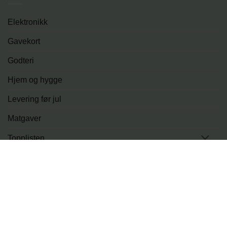
Elektronikk
Gavekort
Godteri
Hjem og hygge
Levering før jul
Matgaver
Topplisten
Tur og fritid
PRODUKTER
LEVERINGSMULIGHETER
BLOGG
OM OSS
KONTAKT
Copyright 2026 ©
Julegaveshop.no - en del av NorgesProfil
AS