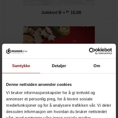
kr
Julekort B
+
15,00
Samtykke
Detaljer
Om
Denne nettsiden anvender cookies
Vi bruker informasjonskapsler for å gi innhold og
annonser et personlig preg, for å levere sosiale
mediefunksjoner og for å analysere trafikken vår. Vi deler
kr
Julekort C
+
15,00
dessuten informasjon om hvordan du bruker nettstedet
vårt, med partnerne våre innen sosiale medier,