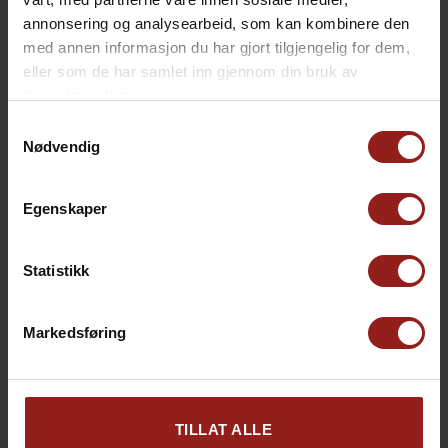
annonsering og analysearbeid, som kan kombinere den
med annen informasjon du har gjort tilgjengelig for dem,
eller som de har samlet inn gjennom din bruk av
tjenestene deres.
Samtykkevalg
Nødvendig
Egenskaper
Statistikk
kr
Julekort D
+
15,00
Markedsføring
TILLAT ALLE