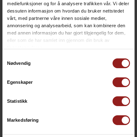
mediefunksjoner og for å analysere trafikken vår. Vi deler
dessuten informasjon om hvordan du bruker nettstedet
vårt, med partnerne våre innen sosiale medier,
annonsering og analysearbeid, som kan kombinere den
med annen informasjon du har gjort tilgjengelig for dem,
eller som de har samlet inn gjennom din bruk av
tjenestene deres.
Samtykkevalg
Nødvendig
Egenskaper
TUR OG FRITID
Statistikk
Case Logic Variate
RPET Utvidbar PC-
ryggsekk med
Markedsføring
Rulletopp
kr
1.099,00