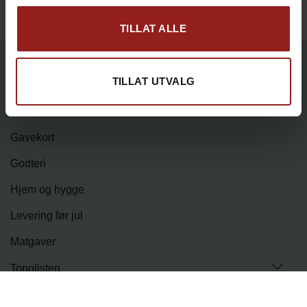
TILLAT ALLE
PRODUKTKATEGORIER
TILLAT UTVALG
Elektronikk
Gavekort
Godteri
Hjem og hygge
Levering før jul
Matgaver
Topplisten
Tur og fritid