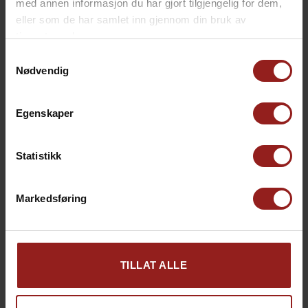
med annen informasjon du har gjort tilgjengelig for dem,
eller som de har samlet inn gjennom din bruk av
tjenestene deres.
Samtykkevalg
Nødvendig
Egenskaper
kr
Statistikk
Julekort D
+
15,00
Markedsføring
kr
Produkt total
0,00
TILLAT ALLE
kr
Tillegg total
0,00
kr
Totalsum
0,00