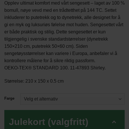
Opplev ultimat komfort med vårt sengesett – laget av 100 %
bomull, nøye vevd med en trådtetthet på 144 TC. Settet
inkluderer to putetrekk og to dynetrekk, alle designet for å
gi en myk og luksuriøs følelse mot huden. Sengesettet vårt
er både praktisk og stilig. Dette sengesettet er kun
tilgjengelig i svenske standardstørrelser (dynetrekk
150×210 cm, putetrekk 50×60 cm). Siden
sengetøysstørrelser kan variere i Europa, anbefaler vi å
kontrollere målene for å sikre riktig passform.
OEKO-TEX® STANDARD 100. 11-47893 Shirley.
Størrelse: 210 x 150 x 0.5 cm
Farge
Julekort (valgfritt)