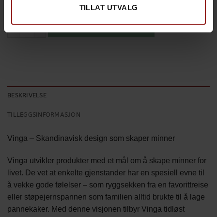
TILLAT UTVALG
Vinga Montgomery Bomull Sengesett med 4 deler antall
LEGG I HANDLEKURV
BESKRIVELSE
TILLEGGSINFORMASJON
Vinga – Skandinavisk design som skaper minner
Vinga utvikler produkter med et mål om å skape minner for
livet. De vet at enkelte gjenstander har en spesiell evne til
å vekke gode følelser – som ryggsekken fra en favorittreise
eller støpejernspannen som familien alltid brukte til å lage
pannekaker. Med denne visjonen tilbyr Vinga tidløst