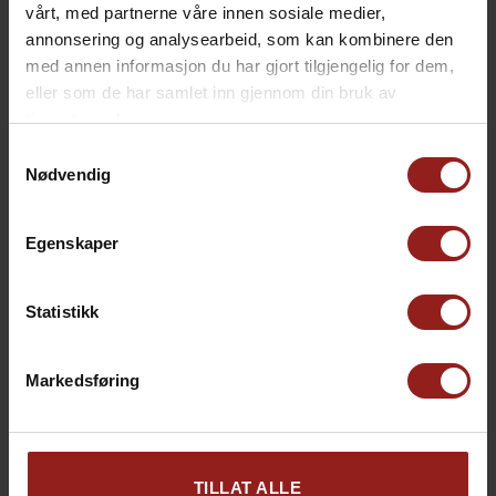
vårt, med partnerne våre innen sosiale medier,
annonsering og analysearbeid, som kan kombinere den
med annen informasjon du har gjort tilgjengelig for dem,
kr
Julekort C
+
15,00
eller som de har samlet inn gjennom din bruk av
tjenestene deres.
Samtykkevalg
Nødvendig
Egenskaper
Statistikk
Markedsføring
kr
Julekort D
+
15,00
TILLAT ALLE