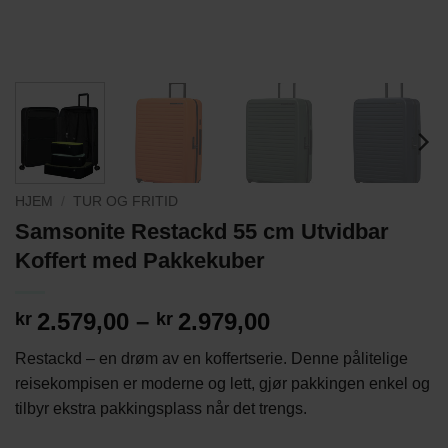
HJEM
/
TUR OG FRITID
Samsonite Restackd 55 cm Utvidbar
Koffert med Pakkekuber
Prisområde:
2.579,00
–
2.979,00
kr
kr
kr2.579,00
Restackd – en drøm av en koffertserie. Denne pålitelige
til
reisekompisen er moderne og lett, gjør pakkingen enkel og
kr2.979,00
tilbyr ekstra pakkingsplass når det trengs.