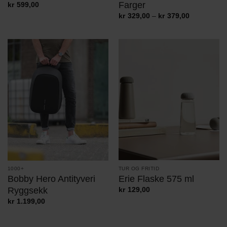
Farger
kr
599,00
Prisområde
kr
329,00
–
kr
379,00
kr329,00
til
kr379,00
TUR OG FRITID
1000+
Erie Flaske 575 ml
Bobby Hero Antityveri
Ryggsekk
kr
129,00
kr
1.199,00