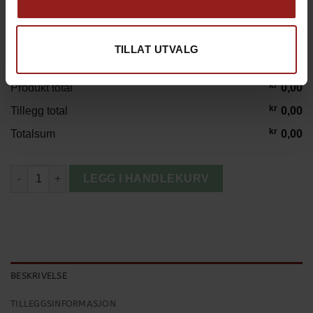
TILLAT UTVALG
kr
Produkt total
0,00
kr
Tillegg total
0,00
kr
Totalsum
0,00
Samsonite Restackd 55 cm Utvidbar Koffert med Pakkekuber an
LEGG I HANDLEKURV
BESKRIVELSE
TILLEGGSINFORMASJON