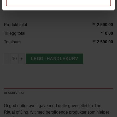
kr
Produkt total
2.590,00
kr
Tillegg total
0,00
kr
Totalsum
2.590,00
Rituals The Ritual of Jing Gavesett S antall
LEGG I HANDLEKURV
BESKRIVELSE
Gi god nattesøvn i gave med dette gavesettet fra The
Ritual of Jing, fylt med beroligende produkter som hjelper