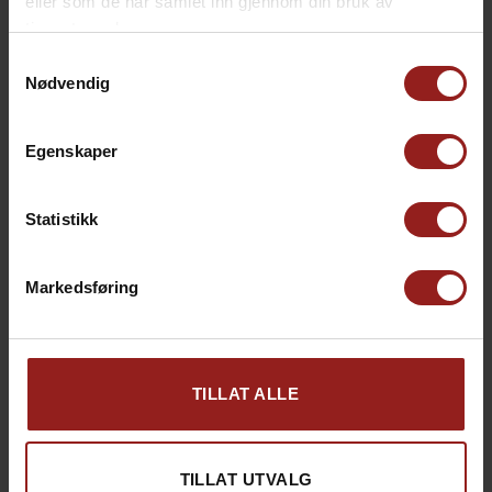
eller som de har samlet inn gjennom din bruk av
tjenestene deres.
kr
Julekort C
+
15,00
Samtykkevalg
Nødvendig
Egenskaper
Statistikk
Markedsføring
TILLAT ALLE
kr
Julekort D
+
15,00
TILLAT UTVALG