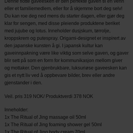
Denne flotte gaveesken er den perfekte gaven til en venn
eller et familiemedlem, eller for å skjemme bort deg selv!
Du kan roe deg ned mens du starter dagen, eller gjør deg
klar for sengen, med disse pleiende produktene beriket
med jujube og lotus. Inneholder dusjskum, tørrolje,
kroppskrem og putespray. Origami-designet er inspirert av
den japanske kunsten å gi. I japansk kultur kan
gaveinnpakning være like viktig som selve gaven, og gaver
blir sett på som en form for kommunikasjon mellom giver
og mottaker. Den gjenbrukbare, luksuriøse gaveesken kan
gis et nytt liv ved å oppbevare bilder, brev eller andre
gjenstander i den.
Veil. pris 319 NOK/ Produktverdi 378 NOK
Inneholder:
1x The Ritual of Jing massage oil 50ml
1x The Ritual of Jing foaming shower gel 50ml
1x The Ritual of Jing body cream 70ml