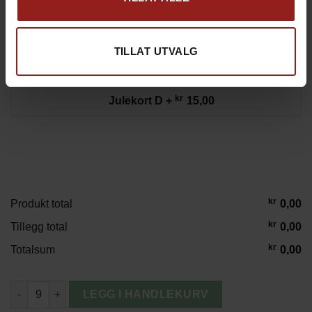
TILLAT UTVALG
kr
Julekort D
+
15,00
kr
Produkt total
0,00
kr
Tillegg total
0,00
kr
Totalsum
0,00
Porter Aware 50L RPET og Bomull Duffelbag antall
LEGG I HANDLEKURV