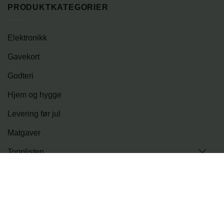
PRODUKTKATEGORIER
Elektronikk
Gavekort
Godteri
Hjem og hygge
Levering før jul
Matgaver
Topplisten
Tur og fritid
PRODUKTER
LEVERINGSMULIGHETER
BLOGG
OM OSS
KONTAKT