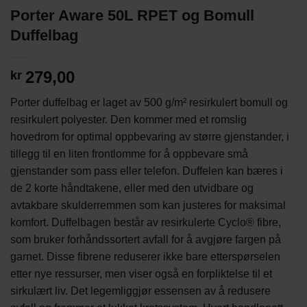
Porter Aware 50L RPET og Bomull
Duffelbag
279,00
kr
Porter duffelbag er laget av 500 g/m² resirkulert bomull og
resirkulert polyester. Den kommer med et romslig
hovedrom for optimal oppbevaring av større gjenstander, i
tillegg til en liten frontlomme for å oppbevare små
gjenstander som pass eller telefon. Duffelen kan bæres i
de 2 korte håndtakene, eller med den utvidbare og
avtakbare skulderremmen som kan justeres for maksimal
komfort. Duffelbagen består av resirkulerte Cyclo® fibre,
som bruker forhåndssortert avfall for å avgjøre fargen på
garnet. Disse fibrene reduserer ikke bare etterspørselen
etter nye ressurser, men viser også en forpliktelse til et
sirkulært liv. Det legemliggjør essensen av å redusere