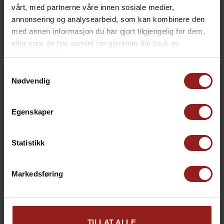
vårt, med partnerne våre innen sosiale medier,
annonsering og analysearbeid, som kan kombinere den
med annen informasjon du har gjort tilgjengelig for dem,
eller som de har samlet inn gjennom din bruk av
tjenestene deres.
Samtykkevalg
Nødvendig
Egenskaper
kr
Julekort C
+
15,00
Statistikk
Markedsføring
TILLAT ALLE