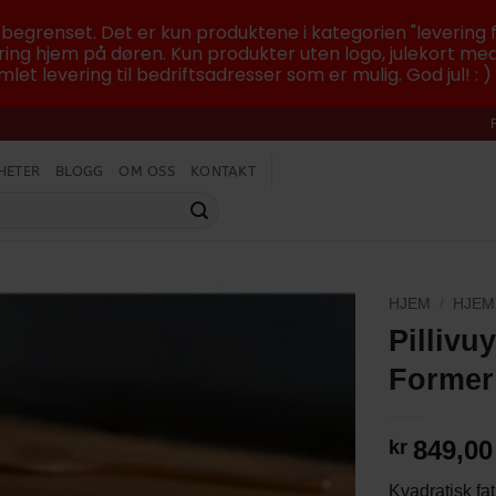
r begrenset. Det er kun produktene i kategorien "levering f
ing hjem på døren. Kun produkter uten logo, julekort med
let levering til bedriftsadresser som er mulig. God jul! : )
HETER
BLOGG
OM OSS
KONTAKT
HJEM
/
HJEM
Pillivu
Former
849,00
kr
Kvadratisk fat