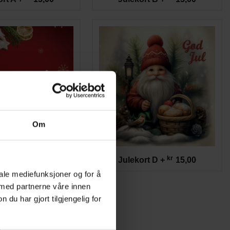
Om
kr
kr
ort C
+
15,00
Julekort D
+
15,00
iale mediefunksjoner og for å
 med partnerne våre innen
u har gjort tilgjengelig for