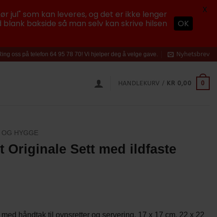
X
ør jul" som kan leveres, og det er ikke lenger
 blank bakside så man selv kan skrive hilsen
OK
Nyhetsbrev
Ring oss på telefon 64 95 78 70! Vi hjelper deg å velge gave.
0
HANDLEKURV /
KR
0,00
 OG HYGGE
yt Originale Sett med ildfaste
 med håndtak til ovnsretter og servering. 17 x 17 cm, 22 x 22