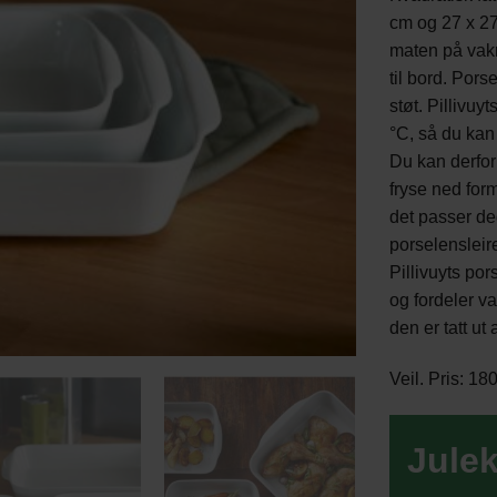
cm og 27 x 27 
maten på vakr
til bord. Por
støt. Pillivuy
°C, så du kan 
Du kan derfor 
fryse ned for
det passer d
porselensleir
Pillivuyts po
og fordeler v
den er tatt ut
Veil. Pris: 1
Julek