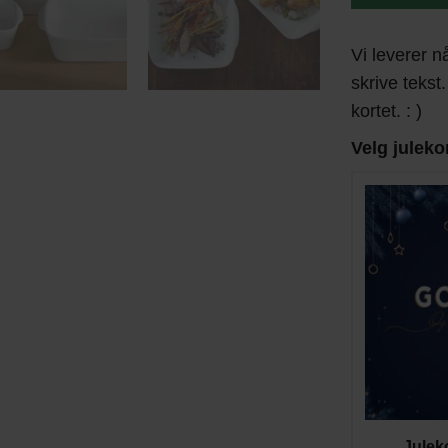
Vi leverer n
skrive tekst.
kortet. : )
Velg juleko
Julek