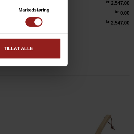
kr
2.547,00
Markedsføring
kr
0,00
kr
2.547,00
inale Sett med ildfaste Former antall
LEGG I HANDLEKURV
TILLAT ALLE