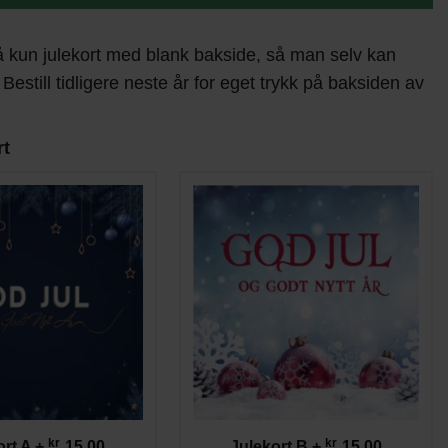
å kun julekort med blank bakside, så man selv kan
 Bestill tidligere neste år for eget trykk på baksiden av
rt
kr
kr
ort A
+
15,00
Julekort B
+
15,00