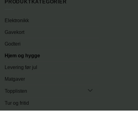
PRODUKTKATEGORIER
Elektronikk
Gavekort
Godteri
Hjem og hygge
Levering før jul
Matgaver
Topplisten
Tur og fritid