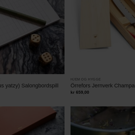
E
HJEM OG HYGGE
us yatzy) Salongbordspill
Örrefors Jernverk Champ
kr
659,00