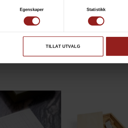
Produkt total
Egenskaper
Statistikk
Tillegg total
Totalsum
Pillivuyt Orig
TILLAT UTVALG