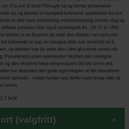
cm. Fra ovn til bord Pillivuyts fat og former presenterer
este vis og danner en komplett kulinarisk opplevelse fra ovn
selenet er ikke bare usedvanlig motstandsdyktig overfor slag og
ts ildfaste porselen tåler også varmesjokk fra –30 °C til +350
ta formen ut av fryseren og sette den direkte i en varm ovn.
lett forberede en pai, en lasagne eller noe annet for så å
men, og deretter kan du sette den i den glovarme ovnen når
eg. Porselenets unike egenskaper skyldes den særegne
en og den ekstremt høye temperaturen det blir brent ved.
rselen har dessuten den gode egenskapen at det absorberer
armen optimalt – maten holder seg derfor varm lenge etter at
 av ovnen.
802,7 NOK
ort (valgfritt)