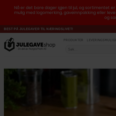
Nå er det bare dager igjen til jul, og sortimentet e
mulig med logomerking, gaveinnpakking eller lever
og sam
Skip
BEST PÅ JULEGAVER TIL NÆRINGSLIVET!
to
PRODUKTER
LEVERINGSMULIG
content
Søk
etter: