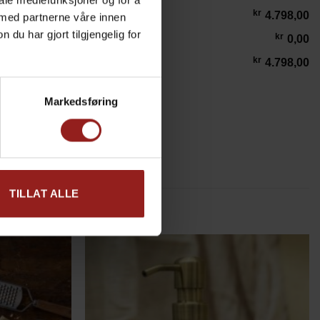
iale mediefunksjoner og for å
kr
4.798,00
 med partnerne våre innen
u har gjort tilgjengelig for
kr
0,00
kr
4.798,00
Markedsføring
Pizzaovn antall
LEGG I HANDLEKURV
TILLAT ALLE