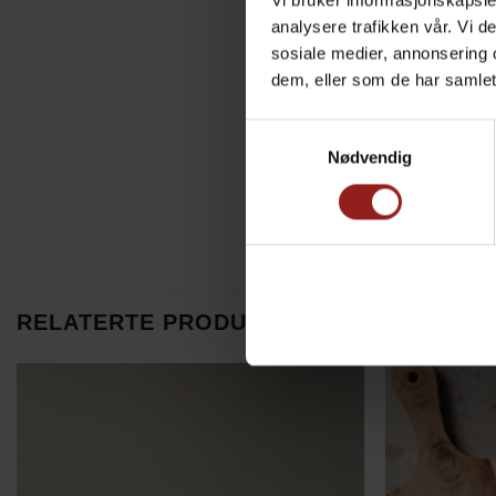
Vi bruker informasjonskapsler
analysere trafikken vår. Vi 
sosiale medier, annonsering 
dem, eller som de har samlet
Samtykkevalg
Nødvendig
RELATERTE PRODUKTER