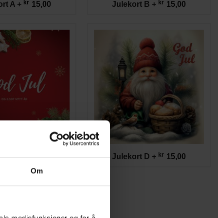
kr
kr
ort A
+
15,00
Julekort B
+
15,00
kr
kr
ort C
+
15,00
Julekort D
+
15,00
Om