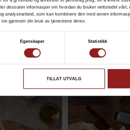
 for å gi innhold og annonser et personlig preg, for å levere sos
Produkt total
deler dessuten informasjon om hvordan du bruker nettstedet vårt,
og analysearbeid, som kan kombinere den med annen informasjon d
Tillegg total
 inn gjennom din bruk av tjenestene deres.
Totalsum
Egenskaper
Statistikk
Nordic Sense 
TILLAT UTVALG