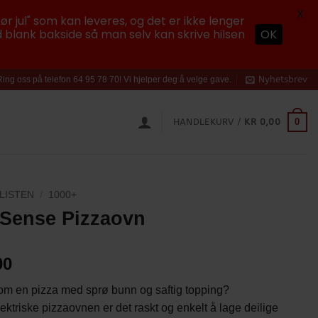
X
ør jul" som kan leveres, og det er ikke lenger
 blank bakside så man selv kan skrive hilsen
OK
Nyhetsbrev
Ring oss på telefon 64 95 78 70! Vi hjelper deg å velge gave.
0
HANDLEKURV /
KR
0,00
LISTEN
/
1000+
 Sense Pizzaovn
00
m en pizza med sprø bunn og saftig topping?
ktriske pizzaovnen er det raskt og enkelt å lage deilige