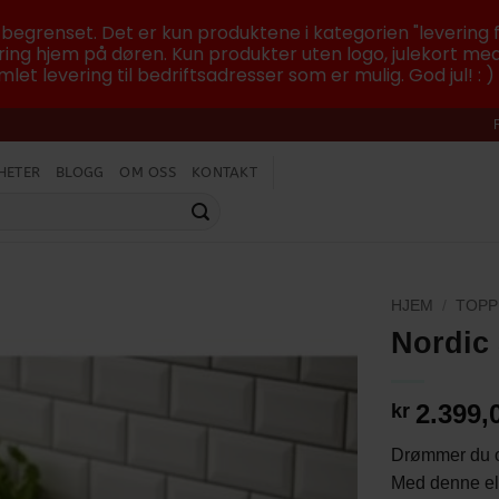
r begrenset. Det er kun produktene i kategorien "levering f
ing hjem på døren. Kun produkter uten logo, julekort med
let levering til bedriftsadresser som er mulig. God jul! : )
HETER
BLOGG
OM OSS
KONTAKT
HJEM
/
TOPP
Nordic
2.399,
kr
Drømmer du o
Med denne ele