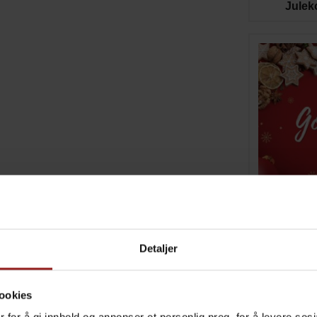
Julek
Julek
Detaljer
ookies