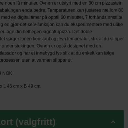
re noen få minutter. Ovnen er utstyrt med en 30 cm pizzastein
zabakingen enda bedre. Temperaturen kan justeres mellom 80
med en digital timer på opptil 60 minutter, 7 forhåndsinnstilte
 en gjør-det-selv-funksjon kan du eksperimentere med ulike
ler lage din helt egen signaturpizza. Det doble
t sørger for en konstant og jevn temperatur, slik at du slipper
n under stekingen. Ovnen er også designet med en
 glassdør og har et innebygd lys slik at du enkelt kan følge
rosessen uten at varmen slipper ut.
99 NOK
x L 46 cm x B 49 cm.
ort (valgfritt)