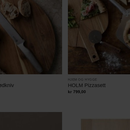
E
HJEM OG HYGGE
ødkniv
HOLM Pizzasett
kr
799,00