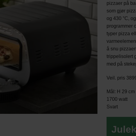
pizzaer på ba
som gjør piz
og 430 °C, og 
programmer og
typer pizza el
varmeelemente
å snu pizzae
trippelisolert
med på stekep
Veil. pris 38
Mål: H 29 cm 
1700 watt
Svart
Julek