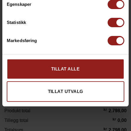
Egenskaper
Statistikk
Markedsføring
kr
Julekort D
+
15,00
TILLAT ALLE
TILLAT UTVALG
kr
Produkt total
2.798,00
kr
Tillegg total
0,00
kr
Totalsum
2.798,00