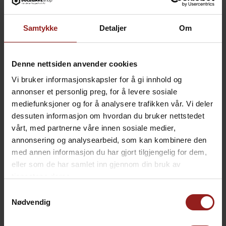
Samtykke
Detaljer
Om
Denne nettsiden anvender cookies
Vi bruker informasjonskapsler for å gi innhold og
annonser et personlig preg, for å levere sosiale
mediefunksjoner og for å analysere trafikken vår. Vi deler
dessuten informasjon om hvordan du bruker nettstedet
vårt, med partnerne våre innen sosiale medier,
annonsering og analysearbeid, som kan kombinere den
med annen informasjon du har gjort tilgjengelig for dem,
kr
Julekort C
+
15,00
eller som de har samlet inn gjennom din bruk av
tjenestene deres.
Samtykkevalg
Nødvendig