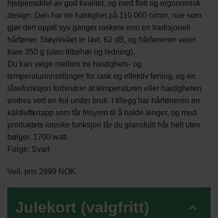
hjelpemiddel av god kvalitet, og med flott og ergonomisk
design. Den har en hastighet på 110 000 o/min, noe som
gjør den opptil syv ganger raskere enn en tradisjonell
hårføner. Støynivået er lavt, 62 dB, og hårføneren veier
bare 350 g (uten tilbehør og ledning).
Du kan velge mellom tre hastighets- og
temperaturinnstillinger for rask og effektiv føning, og en
låsefunksjon forhindrer at temperaturen eller hastigheten
endres ved en feil under bruk. I tillegg har hårføneren en
kaldluftknapp som får frisyren til å holde lenger, og med
produktets ioniske funksjon får du glansfullt hår helt uten
bølger. 1700 watt.
Farge: Svart
Veil. pris 2999 NOK
Julekort (valgfritt)