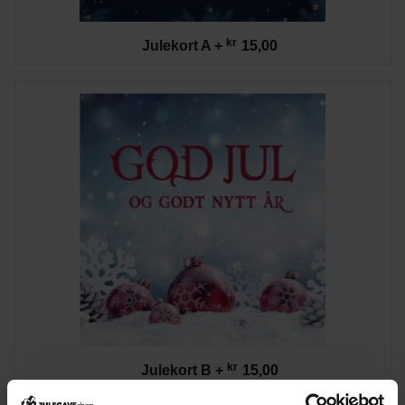
kr
Julekort A
+
15,00
kr
Julekort B
+
15,00