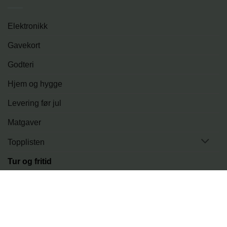
Elektronikk
Gavekort
Godteri
Hjem og hygge
Levering før jul
Matgaver
Topplisten
Tur og fritid
PRODUKTER
LEVERINGSMULIGHETER
BLOGG
OM OSS
KONTAKT
Copyright 2026 ©
Julegaveshop.no - en del av NorgesProfil