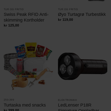
TUR OG FRITID
TUR OG FRITID
Swiss Peak RFID Anti-
Øyo Turtagrø Turbestikk
skimming Kortholder
kr
119,00
kr
125,00
250-399
ELEKTRONIKK
Turtaska med snacks
LedLenser P18R
Signature Oppladbar
kr
399,00