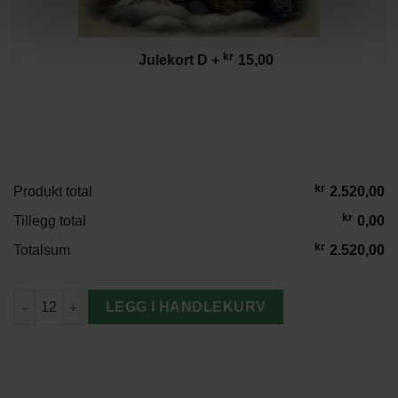
kr
Julekort D
+
15,00
kr
Produkt total
2.520,00
kr
Tillegg total
0,00
kr
Totalsum
2.520,00
Moomin Arabia Mummi 300 ml Porselenskrus- Familiemys antall
LEGG I HANDLEKURV