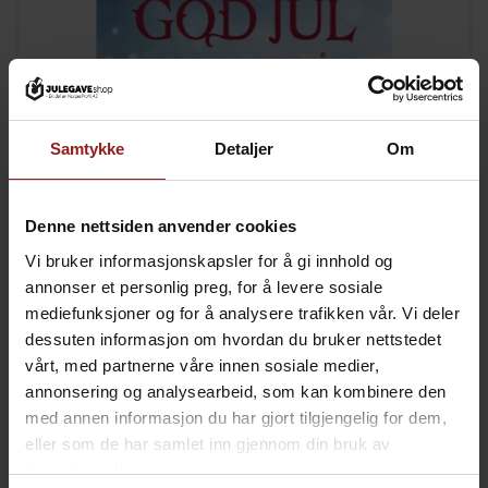
Samtykke
Detaljer
Om
Denne nettsiden anvender cookies
Vi bruker informasjonskapsler for å gi innhold og
kr
Julekort B
+
15,00
annonser et personlig preg, for å levere sosiale
mediefunksjoner og for å analysere trafikken vår. Vi deler
dessuten informasjon om hvordan du bruker nettstedet
vårt, med partnerne våre innen sosiale medier,
annonsering og analysearbeid, som kan kombinere den
med annen informasjon du har gjort tilgjengelig for dem,
eller som de har samlet inn gjennom din bruk av
tjenestene deres.