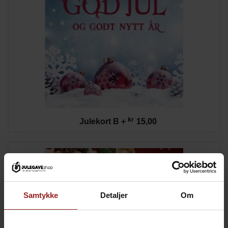
kr
Julekort B
+
15,00
Samtykke
Detaljer
Om