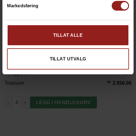
Markedsføring
kr
Julekort D
+
15,00
TILLAT ALLE
TILLAT UTVALG
kr
Produkt total
2.556,00
kr
Tillegg total
0,00
kr
Totalsum
2.556,00
Maine Pledd Grønn antall
LEGG I HANDLEKURV