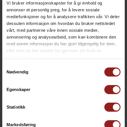
Vi bruker informasjonskapsler for å gi innhold og
annonser et personlig preg, for å levere sosiale
mediefunksjoner og for å analysere trafikken vår. Vi deler
kr
Julekort C
+
15,00
dessuten informasjon om hvordan du bruker nettstedet
vårt, med partnerne våre innen sosiale medier,
annonsering og analysearbeid, som kan kombinere den
med annen informasjon du har gjort tilgjengelig for dem,
eller som de har samlet inn gjennom din bruk av
tjenestene deres.
Samtykkevalg
Nødvendig
Egenskaper
Statistikk
kr
Julekort D
+
15,00
Markedsføring