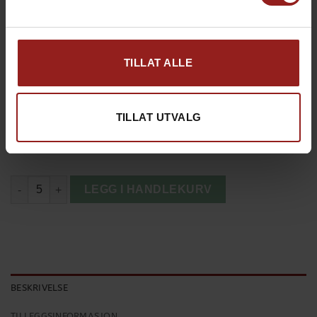
TILLAT ALLE
kr
Produkt total
0,00
TILLAT UTVALG
kr
Tillegg total
0,00
kr
Totalsum
0,00
Lexington Icons Økologisk Bomullsforkle antall
LEGG I HANDLEKURV
BESKRIVELSE
TILLEGGSINFORMASJON