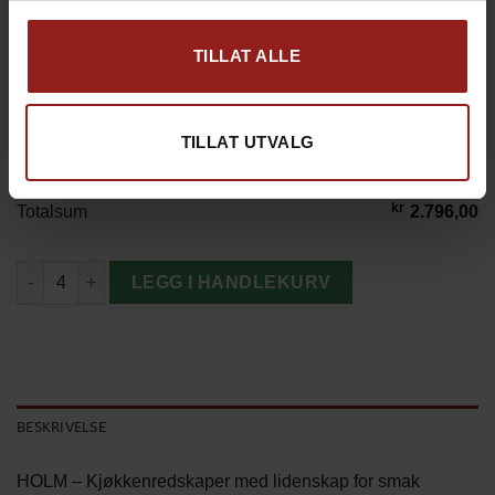
TILLAT ALLE
kr
Produkt total
2.796,00
TILLAT UTVALG
kr
Tillegg total
0,00
kr
Totalsum
2.796,00
HOLM Akasietre 3 delers Knivsett antall
LEGG I HANDLEKURV
BESKRIVELSE
HOLM – Kjøkkenredskaper med lidenskap for smak