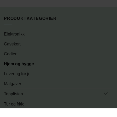
PRODUKTKATEGORIER
Elektronikk
Gavekort
Godteri
Hjem og hygge
Levering før jul
Matgaver
Topplisten
Tur og fritid