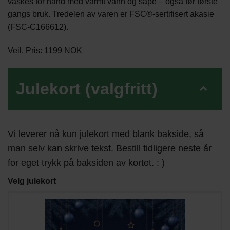
vaskes for hånd med varmt vann og såpe – også før første
gangs bruk. Tredelen av varen er FSC®-sertifisert akasie
(FSC-C166612).
Veil. Pris: 1199 NOK
Julekort (valgfritt)
Vi leverer nå kun julekort med blank bakside, så
man selv kan skrive tekst. Bestill tidligere neste år
for eget trykk på baksiden av kortet. : )
Velg julekort