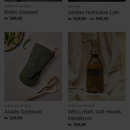
HJEM OG HYGGE
400-599
Retro Ostesett
Stelton Hurricane Lykt
Prisområde
kr
189,00
kr
519,00
–
kr
589,00
kr519,00
til
kr589,00
HJEM OG HYGGE
HJEM OG HYGGE
Asado Grytevott
WELLmark Soft Hands
Håndkrem
kr
129,00
kr
169,00