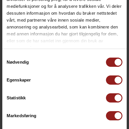
mediefunksjoner og for å analysere trafikken vår. Vi deler
dessuten informasjon om hvordan du bruker nettstedet
kr
Julekort C
+
15,00
vårt, med partnerne våre innen sosiale medier,
annonsering og analysearbeid, som kan kombinere den
med annen informasjon du har gjort tilgjengelig for dem,
eller som de har samlet inn gjennom din bruk av
tjenestene deres.
Samtykkevalg
Nødvendig
Egenskaper
Statistikk
Markedsføring
kr
Julekort D
+
15,00