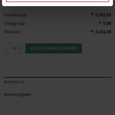
kr
Produkt total
2.241,00
kr
Tillegg total
0,00
kr
Totalsum
2.241,00
Hattasan Santoku-Kniv antall
LEGG I HANDLEKURV
BESKRIVELSE
#kniverogfjøler