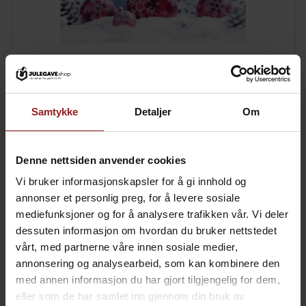
kr
Julekort B
+
15,00
Samtykke
Detaljer
Om
Denne nettsiden anvender cookies
Vi bruker informasjonskapsler for å gi innhold og
annonser et personlig preg, for å levere sosiale
mediefunksjoner og for å analysere trafikken vår. Vi deler
dessuten informasjon om hvordan du bruker nettstedet
vårt, med partnerne våre innen sosiale medier,
annonsering og analysearbeid, som kan kombinere den
med annen informasjon du har gjort tilgjengelig for dem,
eller som de har samlet inn gjennom din bruk av
kr
Julekort C
+
15,00