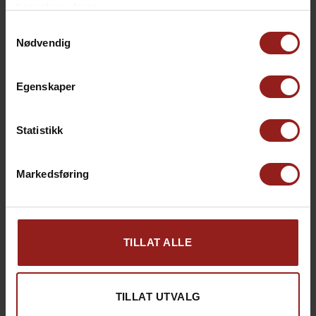
tjenestene deres.
Samtykkevalg
Nødvendig
Egenskaper
Statistikk
Markedsføring
TILLAT ALLE
kr
Julekort D
+
15,00
TILLAT UTVALG