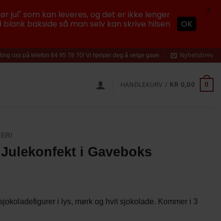
X
ør jul" som kan leveres, og det er ikke lenger
 blank bakside så man selv kan skrive hilsen
OK
Nyhetsbrev
Ring oss på telefon 64 95 78 70! Vi hjelper deg å velge gave.
0
HANDLEKURV /
KR
0,00
ERI
 Julekonfekt i Gaveboks
sjokoladefigurer i lys, mørk og hvit sjokolade. Kommer i 3