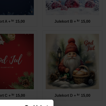
kr
kr
ort A
+
15,00
Julekort B
+
15,00
kr
kr
ort C
+
15,00
Julekort D
+
15,00