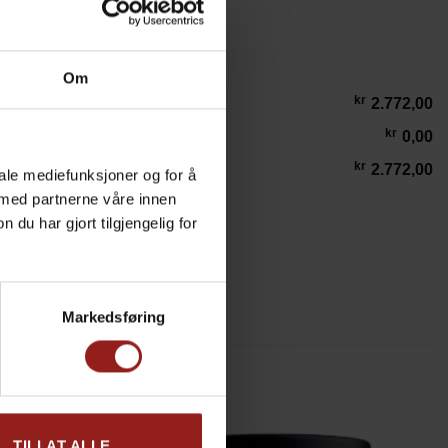
Om
kr
2.772,00
kr
0,00
kr
2.772,00
iale mediefunksjoner og for å
 med partnerne våre innen
u har gjort tilgjengelig for
nfekt i Gaveboks antall
LEGG I HANDLEKURV
Markedsføring
TILLAT ALLE