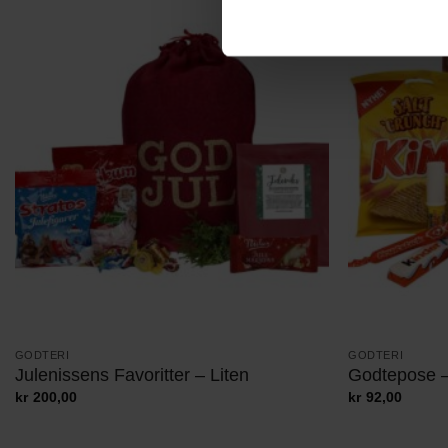
GODTERI
GODTERI
Julenissens Favoritter – Liten
Godtepose –
kr
200,00
kr
92,00