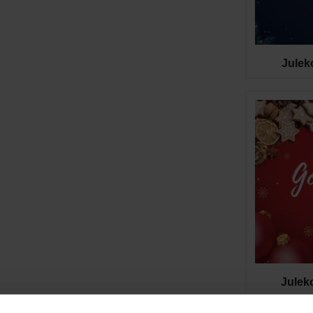
Julek
Julek