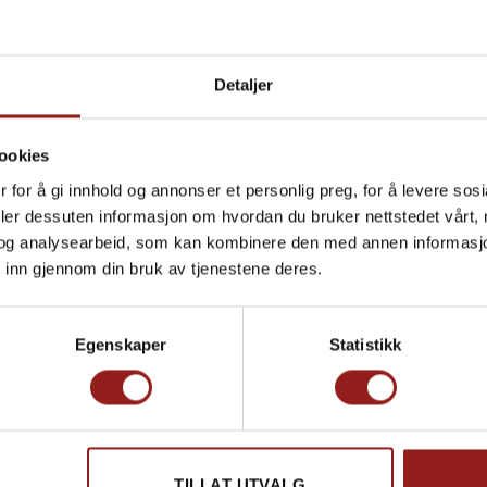
Detaljer
Produkt total
Tillegg total
ookies
Totalsum
 for å gi innhold og annonser et personlig preg, for å levere sos
deler dessuten informasjon om hvordan du bruker nettstedet vårt,
og analysearbeid, som kan kombinere den med annen informasjon d
Hamlet Juleko
 inn gjennom din bruk av tjenestene deres.
Egenskaper
Statistikk
TILLAT UTVALG