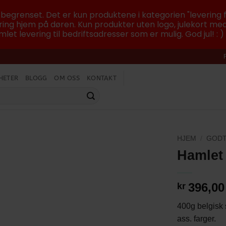
r begrenset. Det er kun produktene i kategorien "levering f
ing hjem på døren. Kun produkter uten logo, julekort med
let levering til bedriftsadresser som er mulig. God jul! : )
HETER
BLOGG
OM OSS
KONTAKT
HJEM
/
GODT
Hamlet
396,00
kr
400g belgisk 
ass. farger.