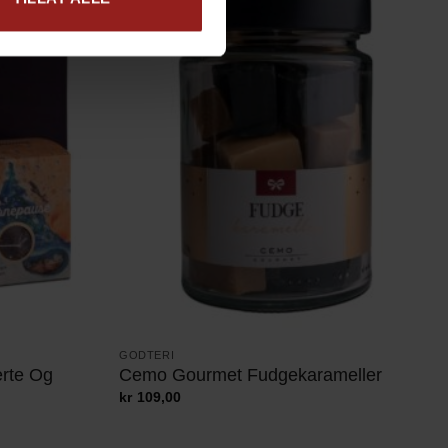
GODTERI
rte Og
Cemo Gourmet Fudgekarameller
kr
109,00