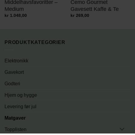
Middelhavsfavoritter –
Cemo Gourmet
Medium
Gavesett Kaffe & Te
kr
1.048,00
kr
269,00
PRODUKTKATEGORIER
Elektronikk
Gavekort
Godteri
Hjem og hygge
Levering før jul
Matgaver
Topplisten