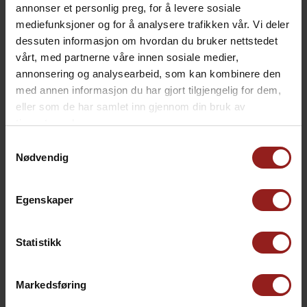
annonser et personlig preg, for å levere sosiale
mediefunksjoner og for å analysere trafikken vår. Vi deler
kr
Julekort C
+
15,00
dessuten informasjon om hvordan du bruker nettstedet
vårt, med partnerne våre innen sosiale medier,
annonsering og analysearbeid, som kan kombinere den
med annen informasjon du har gjort tilgjengelig for dem,
eller som de har samlet inn gjennom din bruk av
tjenestene deres.
Samtykkevalg
Nødvendig
Egenskaper
Statistikk
kr
Julekort D
+
15,00
Markedsføring