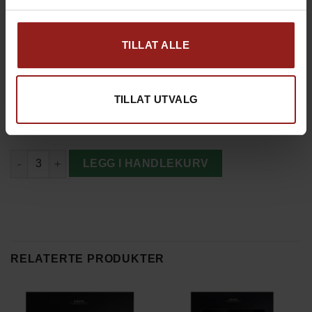
TILLAT ALLE
kr
Produkt total
3.495,00
kr
Tillegg total
0,00
TILLAT UTVALG
kr
Totalsum
3.495,00
Fenalår med Brett og Kniv antall
LEGG I HANDLEKURV
RELATERTE PRODUKTER