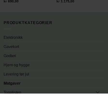
kr
690,00
kr
1.175,00
PRODUKTKATEGORIER
Elektronikk
Gavekort
Godteri
Hjem og hygge
Levering før jul
Matgaver
Topplisten
Tur og fritid