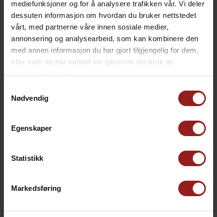
mediefunksjoner og for å analysere trafikken vår. Vi deler
dessuten informasjon om hvordan du bruker nettstedet
kr
Julekort C
+
15,00
vårt, med partnerne våre innen sosiale medier,
annonsering og analysearbeid, som kan kombinere den
med annen informasjon du har gjort tilgjengelig for dem,
eller som de har samlet inn gjennom din bruk av
tjenestene deres.
Samtykkevalg
Nødvendig
Egenskaper
Statistikk
Markedsføring
kr
Julekort D
+
15,00