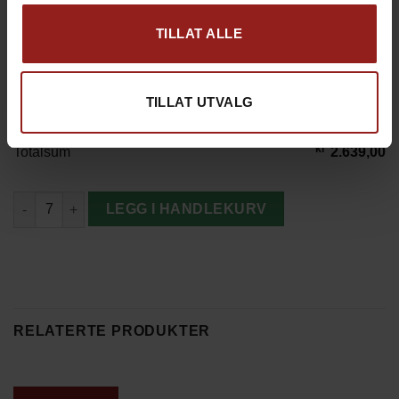
TILLAT ALLE
kr
Produkt total
2.639,00
TILLAT UTVALG
kr
Tillegg total
0,00
kr
Totalsum
2.639,00
Drit Forbanna Gløgg antall
LEGG I HANDLEKURV
RELATERTE PRODUKTER