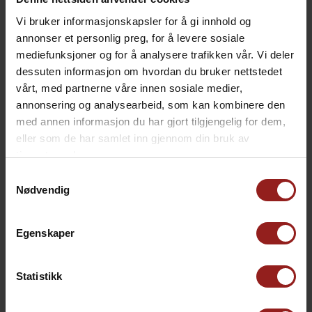
Vi bruker informasjonskapsler for å gi innhold og
annonser et personlig preg, for å levere sosiale
mediefunksjoner og for å analysere trafikken vår. Vi deler
dessuten informasjon om hvordan du bruker nettstedet
vårt, med partnerne våre innen sosiale medier,
annonsering og analysearbeid, som kan kombinere den
med annen informasjon du har gjort tilgjengelig for dem,
eller som de har samlet inn gjennom din bruk av
tjenestene deres.
Samtykkevalg
Nødvendig
MATGAVER
MATGAVER
Fenalår
Fenalår med Brett og
Kniv
kr
999,00
Egenskaper
kr
1.165,00
Statistikk