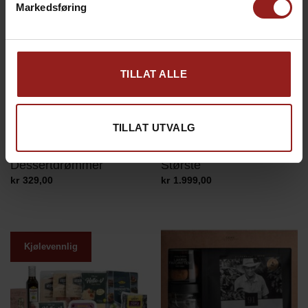
Markedsføring
TILLAT ALLE
TILLAT UTVALG
MATGAVER
MATGAVER
Cemo Gourmet
Juletradisjoner – Den
Dessertdrømmer
Største
kr
329,00
kr
1.999,00
Kjølevennlig