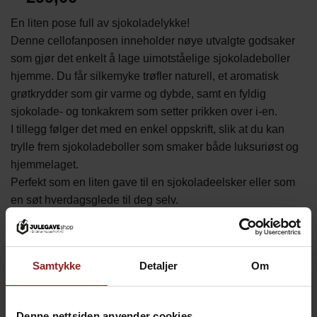
En liten pose full av sjokoladelykke!
Denne cellofanposen inneholder nøye utvalgte godsaker
som gjør det enkelt å lage uimotståelige sjokoladeboller
hjemme. Du får silkemyke trøfler naturell, et aromatisk
grøtkrydder som gir varme og dybde, samt en fyldig
sjokolade- og tonkakrem som setter prikken over i-en.
I tillegg følger det med en enkel oppskrift, slik at du kan
trylle frem sjokoladeboller som smaker både luksuriøst og
hjemmelaget.
Perfekt som en liten gave til en sjokoladeelsker eller som
en søt hverdagsglede til deg selv.
Utsolgt
Samtykke
Detaljer
Om
RELATERTE PRODUKTER
Denne nettsiden anvender cookies