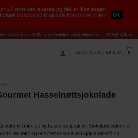
X
ør jul" som kan leveres, og det er ikke lenger
 blank bakside så man selv kan skrive hilsen
OK
Nyhetsbrev
Ring oss på telefon 64 95 78 70! Vi hjelper deg å velge gave.
0
HANDLEKURV /
KR
0,00
ERI
ourmet Hasselnøttsjokolade
ekuler fylt med deilig hasselnøttpraliné. Sjokoladekulene er
nende rød folie og er svært dekorative i sjokoladeskålen.