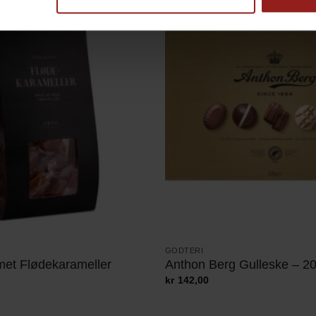
GODTERI
et Flødekarameller
Anthon Berg Gulleske – 2
kr
142,00