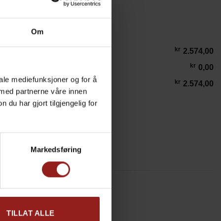
Om
kr
2.574,00
kr
0,00
iale mediefunksjoner og for å
kr
2.574,00
 med partnerne våre innen
u har gjort tilgjengelig for
Hasselnøttsjokolade antall
LEGG I HANDLEKURV
Markedsføring
TILLAT ALLE