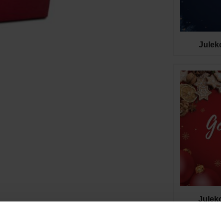
Julek
Julek