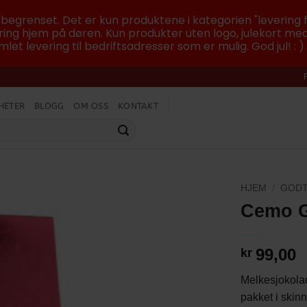
r begrenset. Det er kun produktene i kategorien "levering f
ing hjem på døren. Kun produkter uten logo, julekort med
let levering til bedriftsadresser som er mulig. God jul! : )
HETER
BLOGG
OM OSS
KONTAKT
HJEM
/
GODT
Cemo G
99,00
kr
Melkesjokolad
pakket i skin