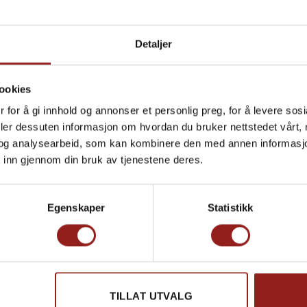
Detaljer
Produkt total
ookies
Tillegg total
 for å gi innhold og annonser et personlig preg, for å levere sos
Totalsum
deler dessuten informasjon om hvordan du bruker nettstedet vårt,
og analysearbeid, som kan kombinere den med annen informasjon d
Cemo Gourmet 
 inn gjennom din bruk av tjenestene deres.
Egenskaper
Statistikk
TILLAT UTVALG