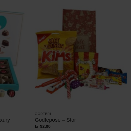
GODTERI
uxury
Godtepose – Stor
kr
92,00