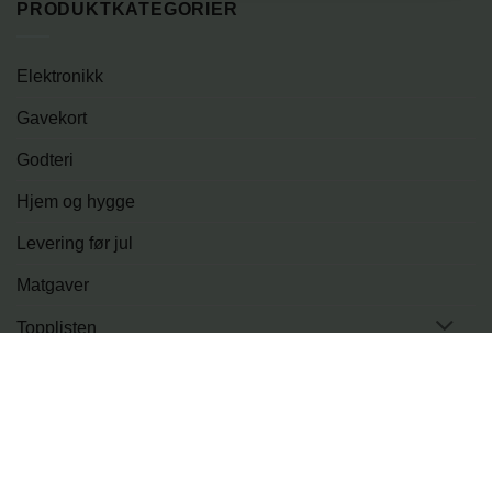
PRODUKTKATEGORIER
Elektronikk
Gavekort
Godteri
Hjem og hygge
Levering før jul
Matgaver
Topplisten
Tur og fritid
PRODUKTER
LEVERINGSMULIGHETER
BLOGG
OM OSS
KONTAKT