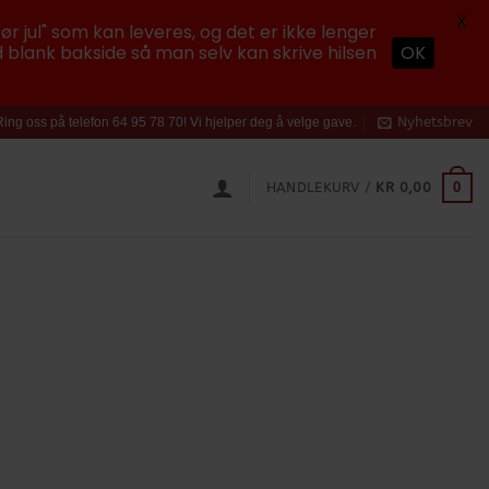
X
ør jul" som kan leveres, og det er ikke lenger
 blank bakside så man selv kan skrive hilsen
OK
Nyhetsbrev
Ring oss på telefon 64 95 78 70! Vi hjelper deg å velge gave.
0
HANDLEKURV /
KR
0,00