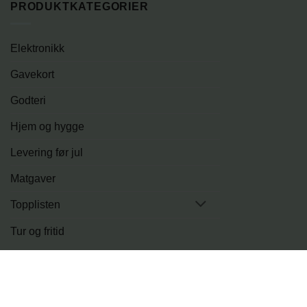
PRODUKTKATEGORIER
Elektronikk
Gavekort
Godteri
Hjem og hygge
Levering før jul
Matgaver
Topplisten
Tur og fritid