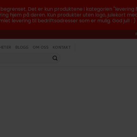
r begrenset. Det er kun produktene i kategorien "levering f
ing hjem på døren. Kun produkter uten logo, julekort med
let levering til bedriftsadresser som er mulig. God jul! : )
HETER
BLOGG
OM OSS
KONTAKT